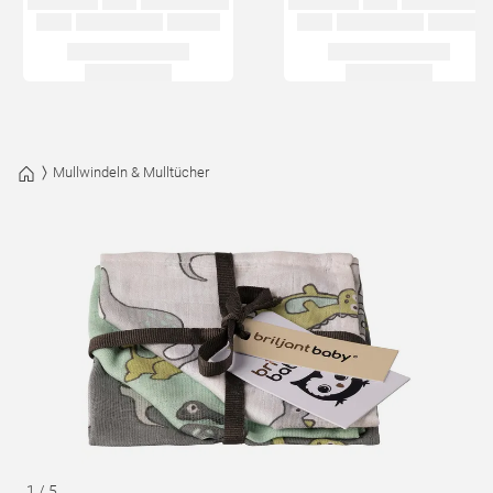
Mullwindeln & Mulltücher
1
/
5