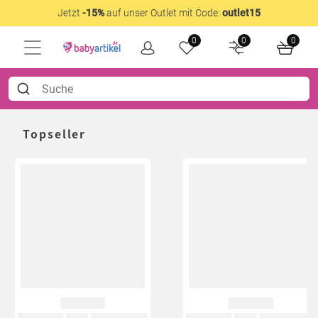
Jetzt
-15%
auf unser Outlet mit Code:
outlet15
0
0
0
Topseller