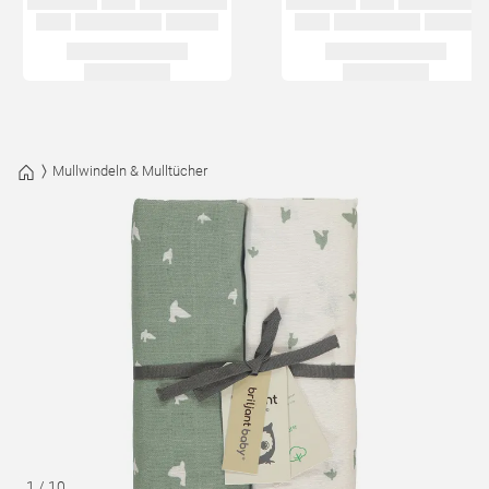
Mullwindeln & Mulltücher
1
/
10