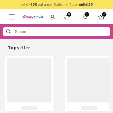
Jetzt
-15%
auf unser Outlet mit Code:
outlet15
0
0
0
Topseller