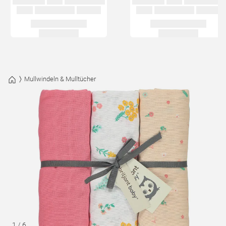
Mullwindeln & Mulltücher
1
/
6