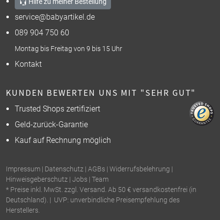
Hilfe zu meiner Bestellung
service@babyartikel.de
089 904 750 60
Montag bis Freitag von 9 bis 15 Uhr
Kontakt
KUNDEN BEWERTEN UNS MIT "SEHR GUT"
Trusted Shops zertifiziert
Geld-zurück-Garantie
Kauf auf Rechnung möglich
Impressum
|
Datenschutz
|
AGBs
|
Widerrufsbelehrung
|
Hinweisgeberschutz
|
Jobs
|
Team
* Preise inkl. MwSt. zzgl. Versand. Ab 50 € versandkostenfrei (in
Deutschland). | UVP: unverbindliche Preisempfehlung des
Herstellers.