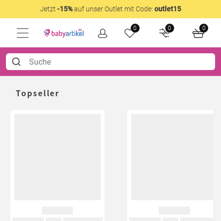
Jetzt
-15%
auf unser Outlet mit Code:
outlet15
0
0
0
Topseller