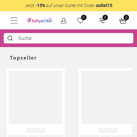
Jetzt
-15%
auf unser Outlet mit Code:
outlet15
0
0
0
Topseller