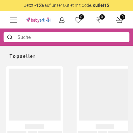
Jetzt
-15%
auf unser Outlet mit Code:
outlet15
0
0
0
Topseller