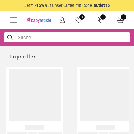
Jetzt
-15%
auf unser Outlet mit Code:
outlet15
0
0
0
Topseller