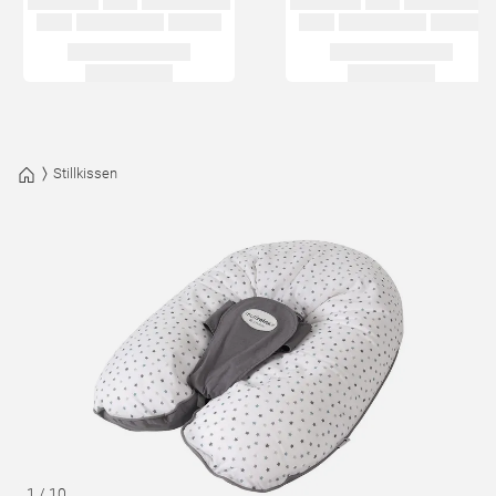
Stillkissen
1
/
10