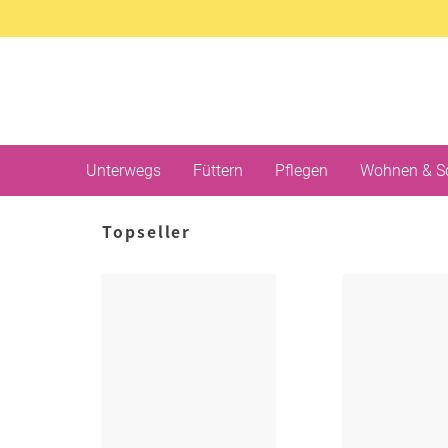
Unterwegs
Füttern
Pflegen
Wohnen & S
Topseller