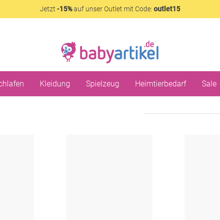
Jetzt
-15%
auf unser Outlet mit Code:
outlet15
chlafen
Kleidung
Spielzeug
Heimtierbedarf
Sale