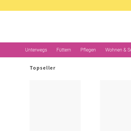
Unterwegs
Füttern
Pflegen
Wohnen & S
Topseller