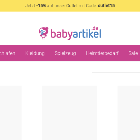
Jetzt
-15%
auf unser Outlet mit Code:
outlet15
chlafen
Kleidung
Spielzeug
Heimtierbedarf
Sale