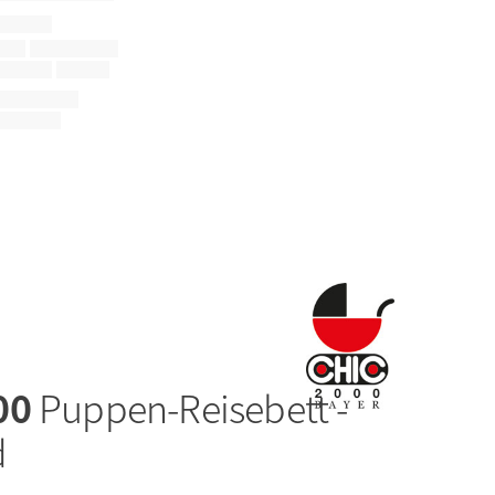
00
Puppen-Reisebett -
d