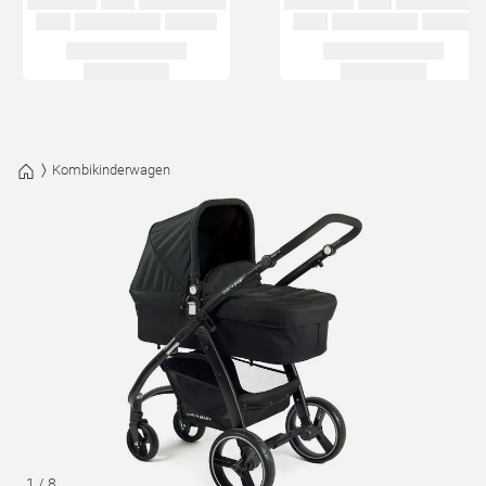
Kombikinderwagen
1
/
8