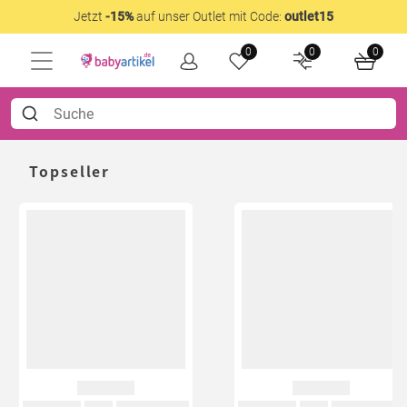
Jetzt
-15%
auf unser Outlet mit Code:
outlet15
0
0
0
Topseller