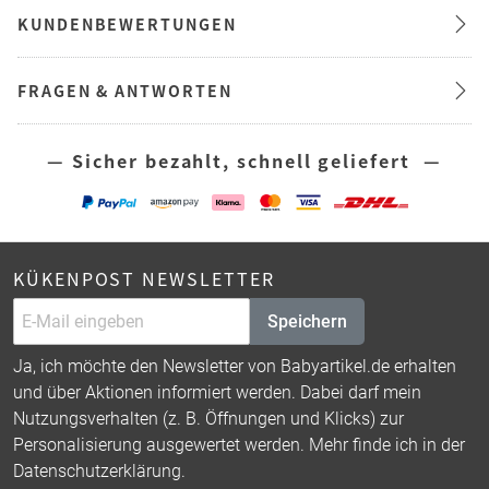
KUNDENBEWERTUNGEN
FRAGEN & ANTWORTEN
— Sicher bezahlt, schnell geliefert —
KÜKENPOST NEWSLETTER
Speichern
Ja, ich möchte den Newsletter von Babyartikel.de erhalten
und über Aktionen informiert werden. Dabei darf mein
Nutzungsverhalten (z. B. Öffnungen und Klicks) zur
Personalisierung ausgewertet werden. Mehr finde ich in der
Datenschutzerklärung
.