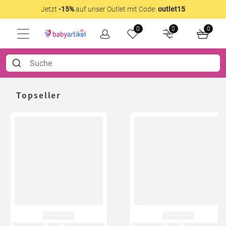
Jetzt
-15%
auf unser Outlet mit Code:
outlet15
0
0
0
Topseller