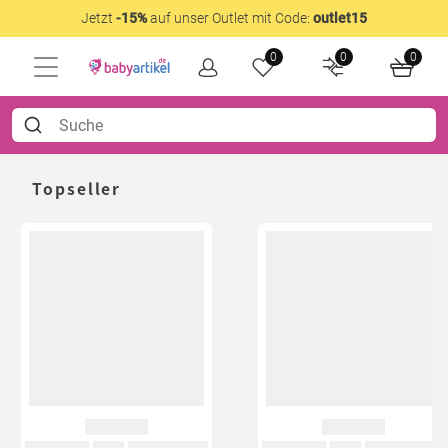
Jetzt
-15%
auf unser Outlet mit Code:
outlet15
0
0
0
Topseller