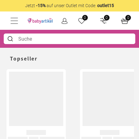
Jetzt
-15%
auf unser Outlet mit Code:
outlet15
0
0
0
Topseller