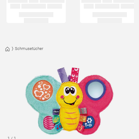
Schmusetücher
1
/
1