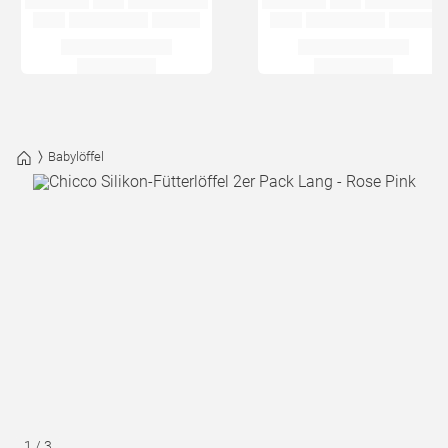
Babylöffel
1
/
3