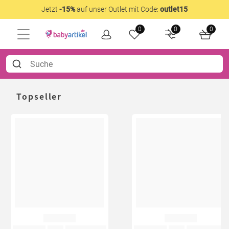
Jetzt
-15%
auf unser Outlet mit Code:
outlet15
0
0
0
Topseller