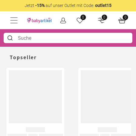
Jetzt
-15%
auf unser Outlet mit Code:
outlet15
0
0
0
Topseller