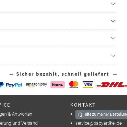
— Sicher bezahlt, schnell geliefert —
VICE
KONTAKT
gen & Antworten
Hilfe zu meiner Bestellun
ferung und Versand
service@babyartikel.de