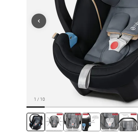
1
/
10