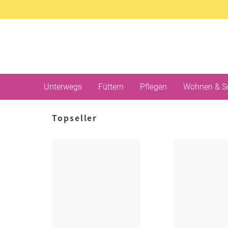
Unterwegs
Füttern
Pflegen
Wohnen & S
Topseller