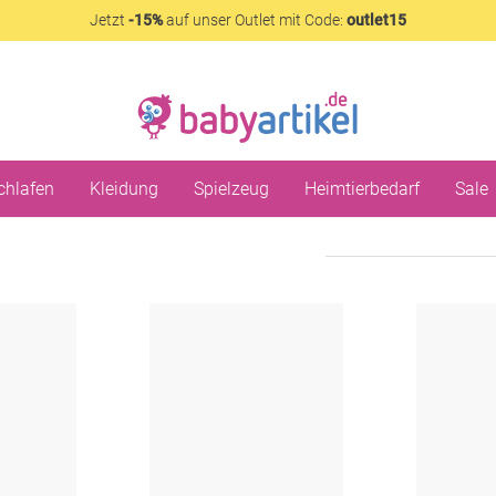
Jetzt
-15%
auf unser Outlet mit Code:
outlet15
chlafen
Kleidung
Spielzeug
Heimtierbedarf
Sale