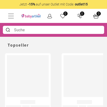
Jetzt
-15%
auf unser Outlet mit Code:
outlet15
0
0
0
Topseller