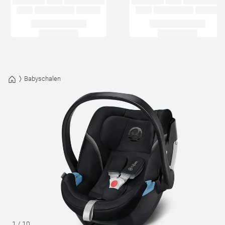
Babyschalen
1
/
10