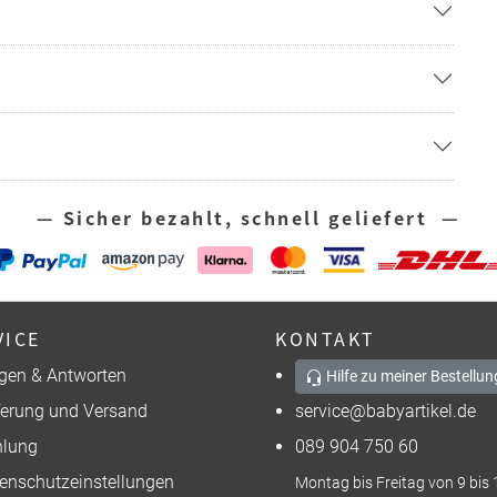
— Sicher bezahlt, schnell geliefert —
VICE
KONTAKT
gen & Antworten
Hilfe zu meiner Bestellun
ferung und Versand
service@babyartikel.de
lung
089 904 750 60
enschutzeinstellungen
Montag bis Freitag von 9 bis 