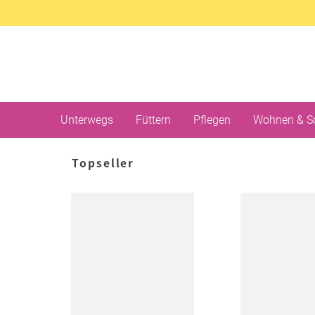
Unterwegs
Füttern
Pflegen
Wohnen & S
Topseller