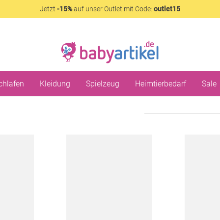
Jetzt
-15%
auf unser Outlet mit Code:
outlet15
chlafen
Kleidung
Spielzeug
Heimtierbedarf
Sale