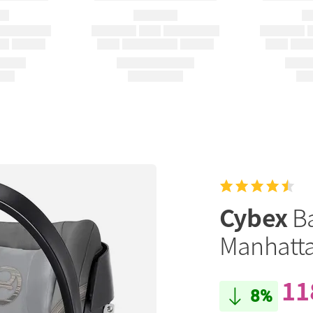
Cybex
B
Manhatta
11
8%