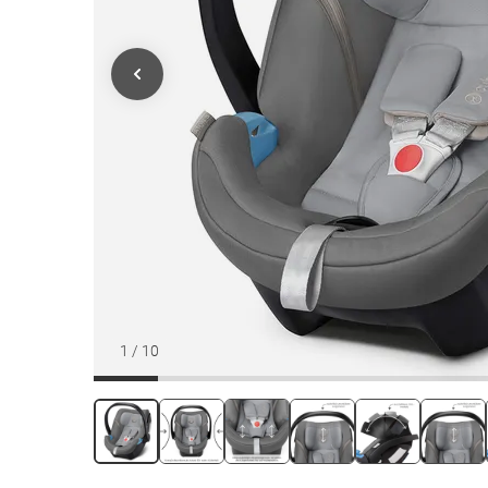
1
/
10