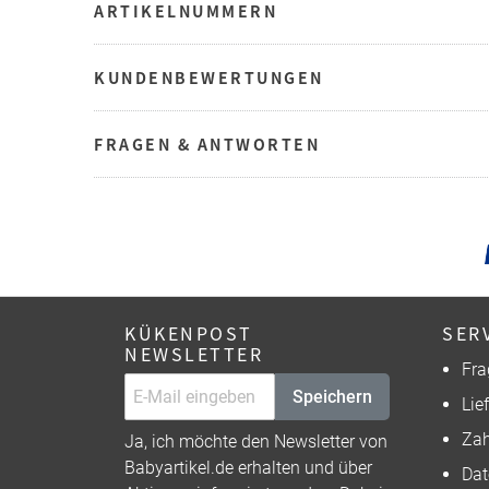
ARTIKELNUMMERN
KUNDENBEWERTUNGEN
FRAGEN & ANTWORTEN
KÜKENPOST
SER
NEWSLETTER
Fra
Speichern
Lie
Zah
Ja, ich möchte den Newsletter von
Babyartikel.de erhalten und über
Dat