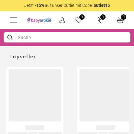
Jetzt
-15%
auf unser Outlet mit Code:
outlet15
0
0
0
Topseller