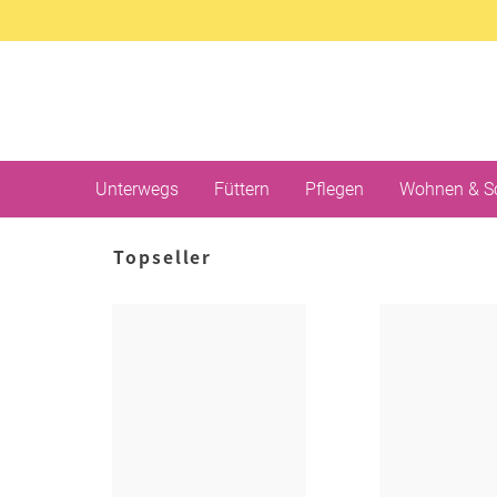
Unterwegs
Füttern
Pflegen
Wohnen & S
Topseller