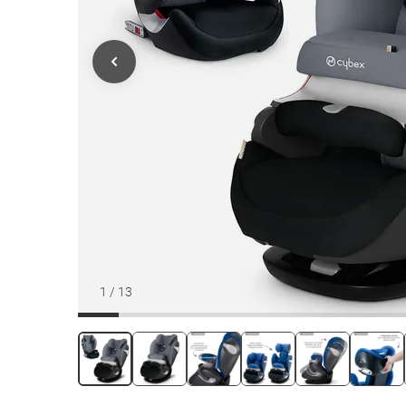
1
/
13