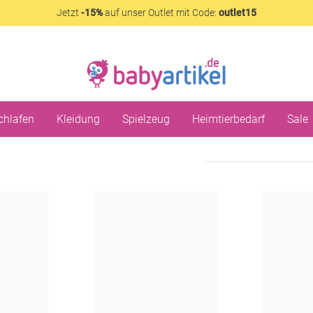
Jetzt
-15%
auf unser Outlet mit Code:
outlet15
chlafen
Kleidung
Spielzeug
Heimtierbedarf
Sale