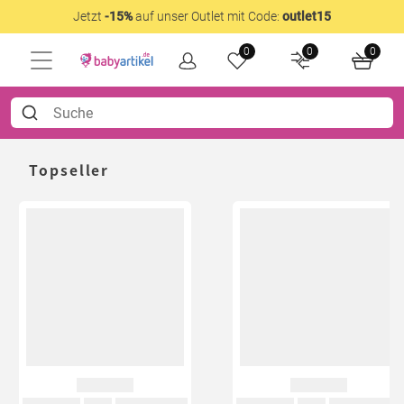
Jetzt
-15%
auf unser Outlet mit Code:
outlet15
0
0
0
Topseller