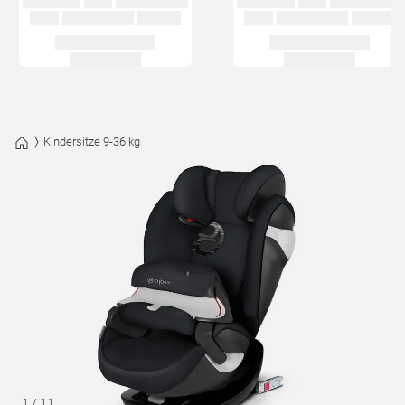
Kindersitze 9-36 kg
1
/
11