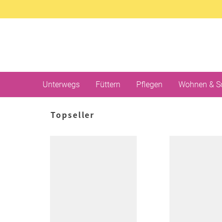
Unterwegs
Füttern
Pflegen
Wohnen & S
Topseller