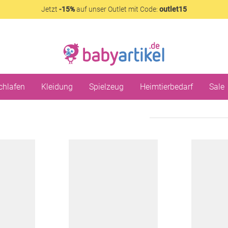
Jetzt
-15%
auf unser Outlet mit Code:
outlet15
chlafen
Kleidung
Spielzeug
Heimtierbedarf
Sale