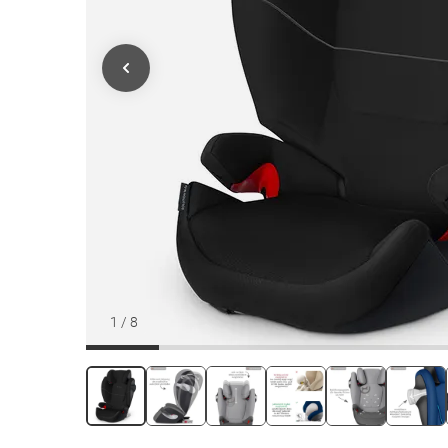
1
/
8