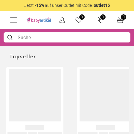
Jetzt
-15%
auf unser Outlet mit Code:
outlet15
0
0
0
Topseller