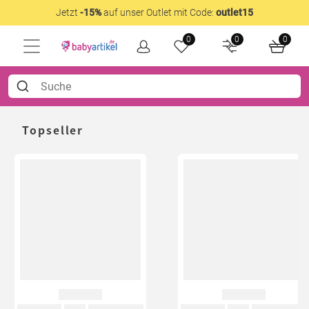
Jetzt
-15%
auf unser Outlet mit Code:
outlet15
0
0
0
Topseller