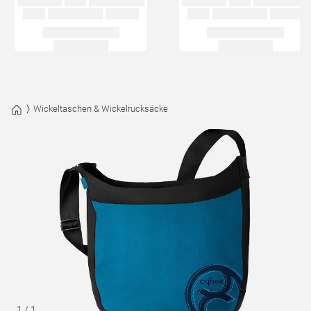
Wickeltaschen & Wickelrucksäcke
1
/
1