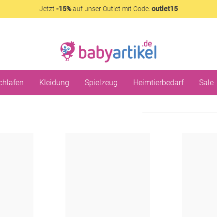
Jetzt
-15%
auf unser Outlet mit Code:
outlet15
chlafen
Kleidung
Spielzeug
Heimtierbedarf
Sale