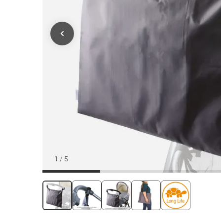
1
/
5