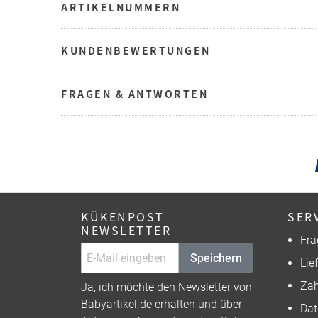
ARTIKELNUMMERN
KUNDENBEWERTUNGEN
FRAGEN & ANTWORTEN
KÜKENPOST
SER
NEWSLETTER
Fra
Speichern
Lie
Zah
Ja, ich möchte den Newsletter von
Babyartikel.de erhalten und über
Dat