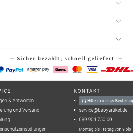
— Sicher bezahlt, schnell geliefert —
VICE
KONTAKT
gen & Antworten
Hilfe zu meiner Bestellun
ferung und Versand
service@babyartikel.de
lung
089 904 750 60
enschutzeinstellungen
Montag bis Freitag von 9 bis 