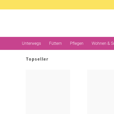
Unterwegs
Füttern
Pflegen
Wohnen & S
Topseller