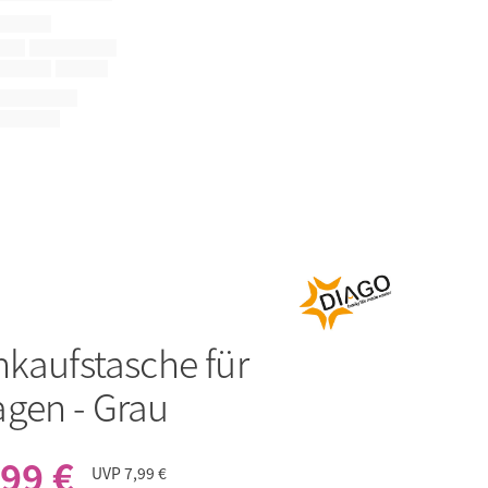
nkaufstasche für
gen - Grau
,99 €
UVP
7,99 €