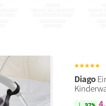
Diago
Ei
Kinderwa
4
37%