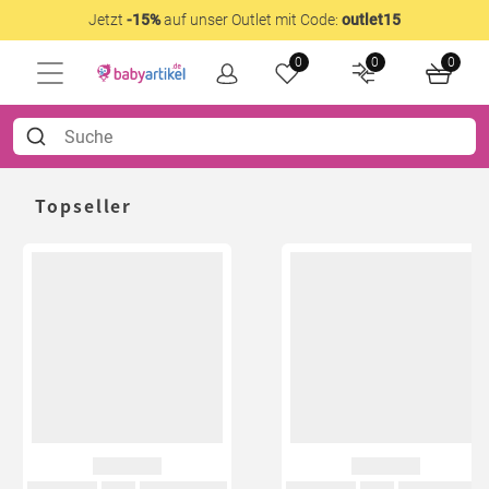
Jetzt
-15%
auf unser Outlet mit Code:
outlet15
0
0
0
Topseller