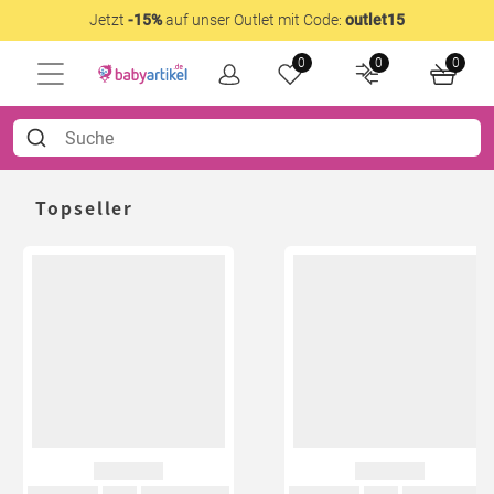
Jetzt
-15%
auf unser Outlet mit Code:
outlet15
0
0
0
Topseller