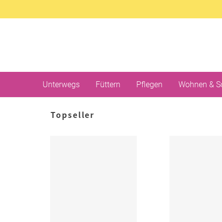
Unterwegs
Füttern
Pflegen
Wohnen & S
Topseller