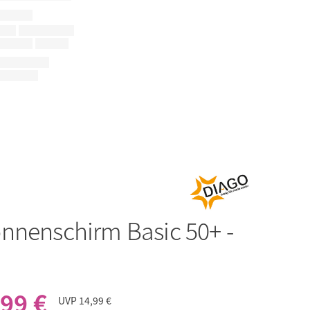
nnenschirm Basic 50+ -
,99 €
UVP
14,99 €