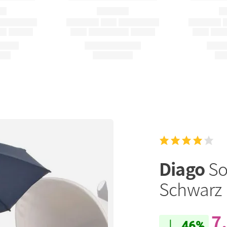
Diago
So
Schwarz
7
46%