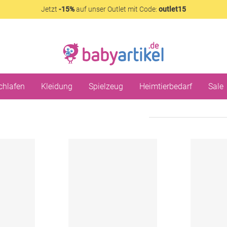
Jetzt
-15%
auf unser Outlet mit Code:
outlet15
chlafen
Kleidung
Spielzeug
Heimtierbedarf
Sale