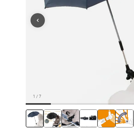
1
/
7