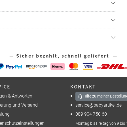
— Sicher bezahlt, schnell geliefert —
VICE
KONTAKT
gen & Antworten
Hilfe zu meiner Bestellun
ferung und Versand
service@babyartikel.de
lung
089 904 750 60
enschutzeinstellungen
Montag bis Freitag von 9 bis 