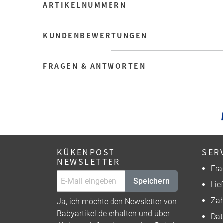
ARTIKELNUMMERN
KUNDENBEWERTUNGEN
FRAGEN & ANTWORTEN
KÜKENPOST
SER
NEWSLETTER
Fra
Speichern
Lie
Zah
Ja, ich möchte den Newsletter von
Babyartikel.de erhalten und über
Dat