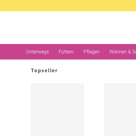
Unterwegs
Füttern
Pflegen
Wohnen & S
Topseller