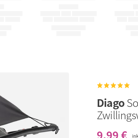
Diago
So
Zwilling
9,99 €
in