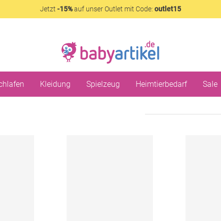
Jetzt
-15%
auf unser Outlet mit Code:
outlet15
chlafen
Kleidung
Spielzeug
Heimtierbedarf
Sale