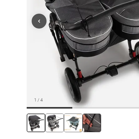
1
/
4