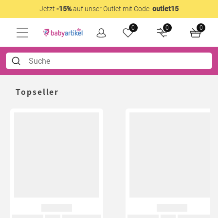
Jetzt
-15%
auf unser Outlet mit Code:
outlet15
0
0
0
Topseller