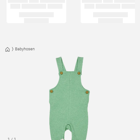
Babyhosen
1
/
1