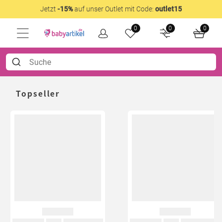
Jetzt
-15%
auf unser Outlet mit Code:
outlet15
0
0
0
Topseller