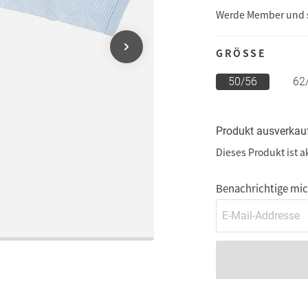
Werde Member und
GRÖSSE
50/56
62
Produkt ausverkau
Dieses Produkt ist a
Benachrichtige mich