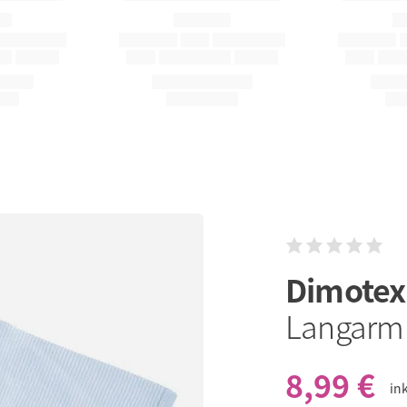
Dimote
Langarm -
8,99 €
in