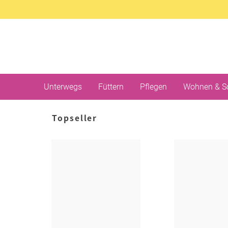
Unterwegs
Füttern
Pflegen
Wohnen & S
Topseller