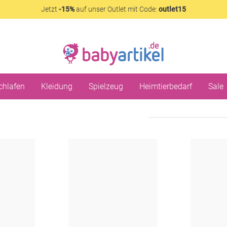
Jetzt
-15%
auf unser Outlet mit Code:
outlet15
chlafen
Kleidung
Spielzeug
Heimtierbedarf
Sale