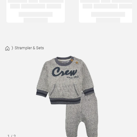
Strampler & Sets
1
/
2