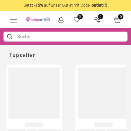
Jetzt
-15%
auf unser Outlet mit Code:
outlet15
0
0
0
Topseller