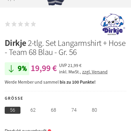
Dirkje
2-tlg. Set Langarmshirt + Hose
- Team 68 Blau - Gr. 56
19,99 €
UVP
21,99 €
9%
inkl. MwSt.,
zzgl. Versand
Werde Member und sammel
bis zu 100 Punkte!
GRÖSSE
56
62
68
74
80