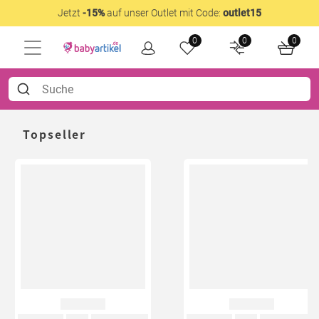
Jetzt
-15%
auf unser Outlet mit Code:
outlet15
0
0
0
Topseller