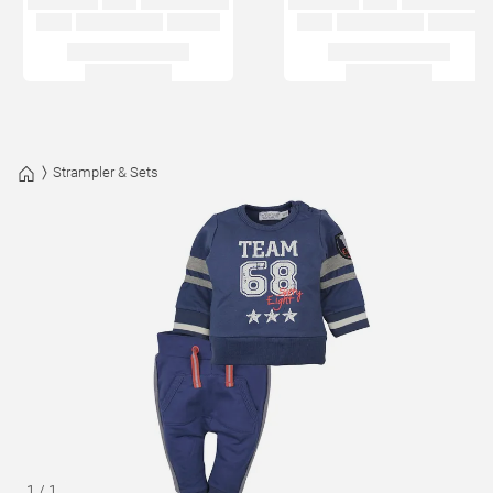
Strampler & Sets
1
/
1