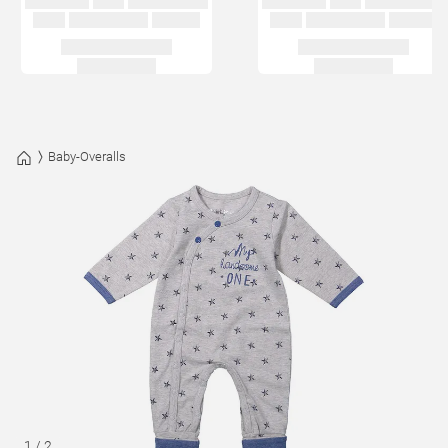
Baby-Overalls
1
/
2