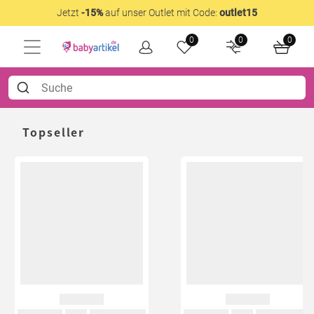
Jetzt
-15%
auf unser Outlet mit Code:
outlet15
0
0
0
Topseller