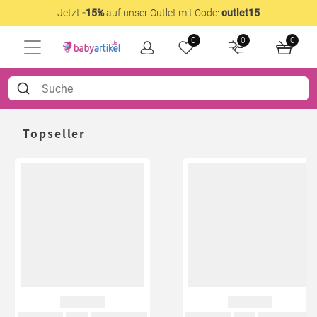
Jetzt
-15%
auf unser Outlet mit Code:
outlet15
0
0
0
Topseller