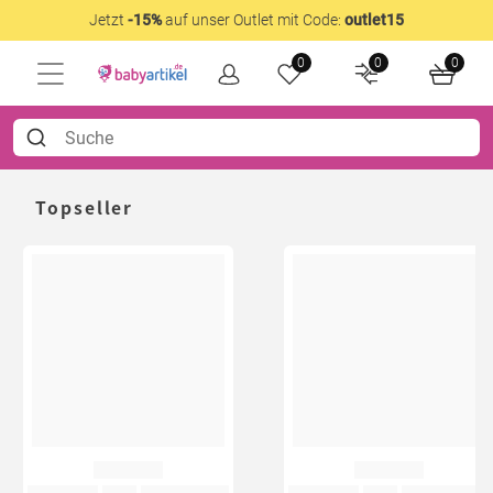
Jetzt
-15%
auf unser Outlet mit Code:
outlet15
0
0
0
Topseller