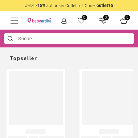
Jetzt
-15%
auf unser Outlet mit Code:
outlet15
0
0
0
Topseller