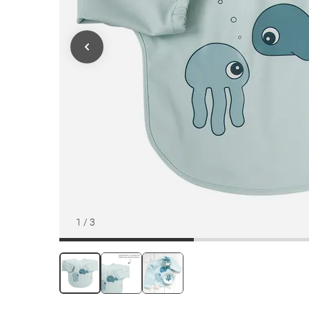
1
/
3