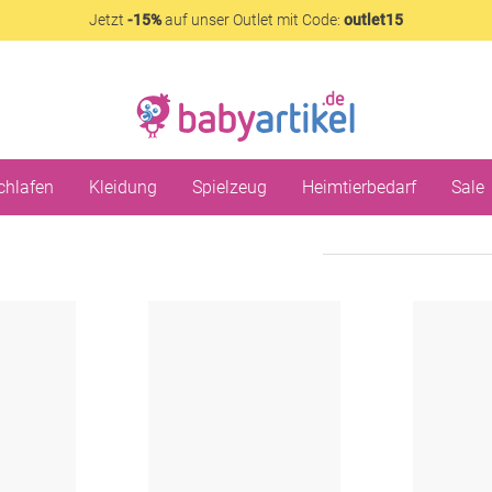
Jetzt
-15%
auf unser Outlet mit Code:
outlet15
chlafen
Kleidung
Spielzeug
Heimtierbedarf
Sale