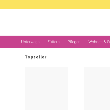
Unterwegs
Füttern
Pflegen
Wohnen & S
Topseller