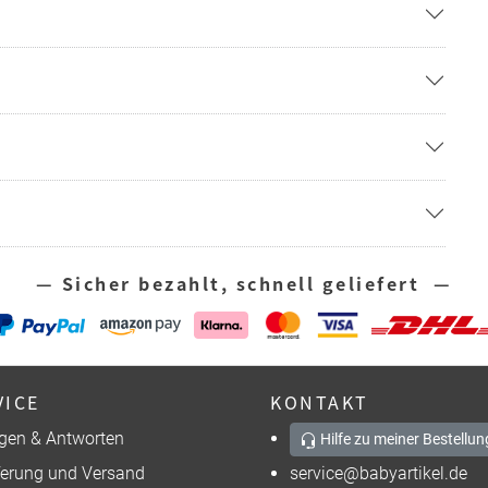
— Sicher bezahlt, schnell geliefert —
VICE
KONTAKT
gen & Antworten
Hilfe zu meiner Bestellun
ferung und Versand
service@babyartikel.de