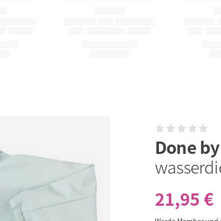
Done by
wasserdic
21,95 €