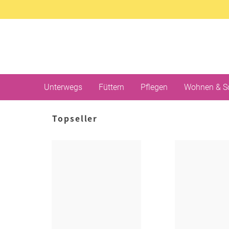
Unterwegs
Füttern
Pflegen
Wohnen & S
Topseller