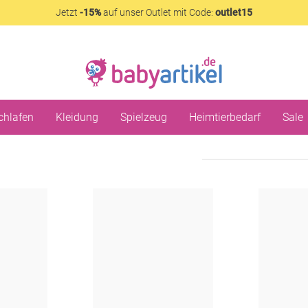
Jetzt
-15%
auf unser Outlet mit Code:
outlet15
chlafen
Kleidung
Spielzeug
Heimtierbedarf
Sale