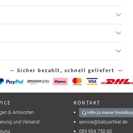
— Sicher bezahlt, schnell geliefert —
VICE
KONTAKT
gen & Antworten
Hilfe zu meiner Bestellun
ferung und Versand
service@babyartikel.de
lung
089 904 750 60