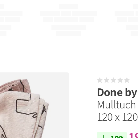
Done by
Mulltuch 
120 x 120
1