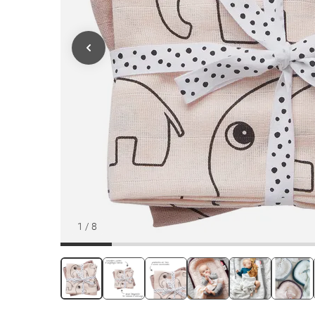
1
/
8