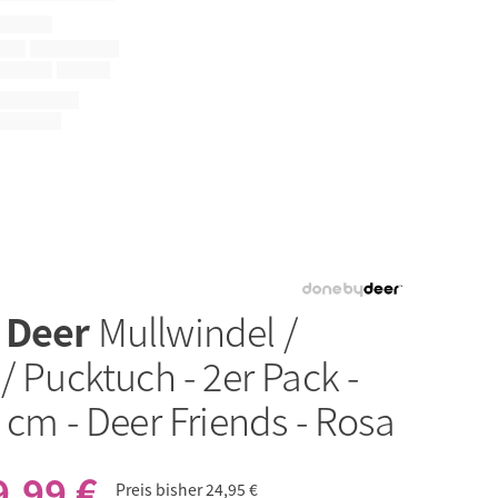
 Deer
Mullwindel /
/ Pucktuch - 2er Pack -
 cm - Deer Friends - Rosa
9,99 €
Preis bisher
24,95 €