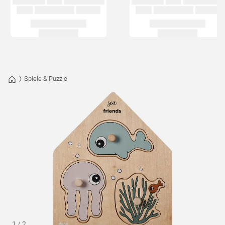
Spiele & Puzzle
1
/
2