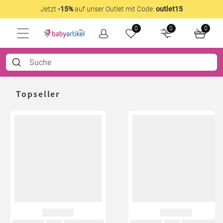
Jetzt
-15%
auf unser Outlet mit Code:
outlet15
0
0
0
Topseller