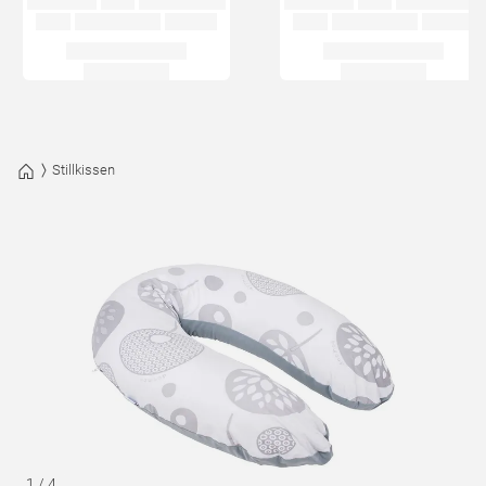
Stillkissen
1
/
4