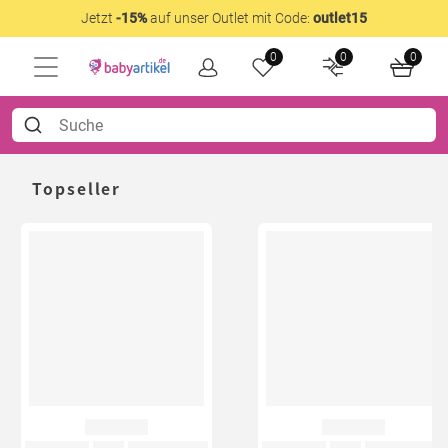
Jetzt
-15%
auf unser Outlet mit Code:
outlet15
0
0
0
Topseller