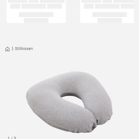
Stillkissen
1
/
3