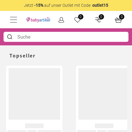
Jetzt
-15%
auf unser Outlet mit Code:
outlet15
0
0
0
Topseller