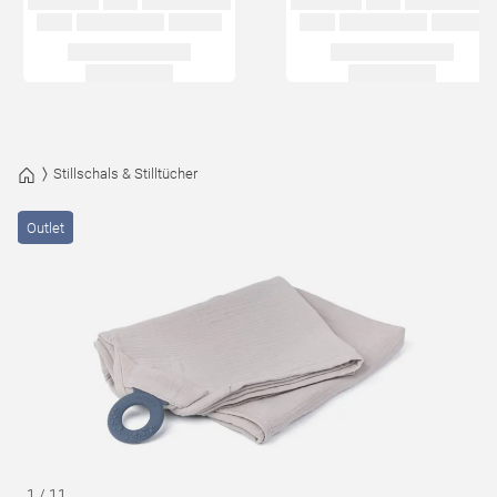
Stillschals & Stilltücher
Outlet
1
/
11