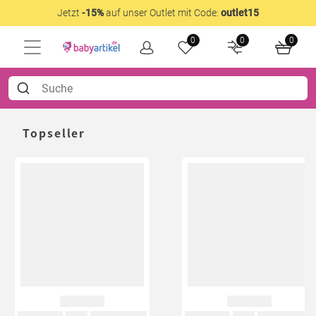
Jetzt
-15%
auf unser Outlet mit Code:
outlet15
0
0
0
Topseller