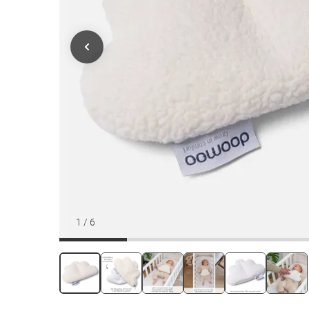
1
/
6