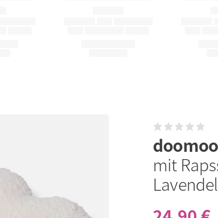
doomo
mit Raps
Lavendel
24,90 €