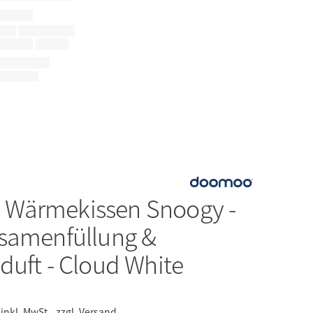
o
Wärmekissen Snoogy -
samenfüllung &
duft - Cloud White
inkl. MwSt.,
zzgl. Versand