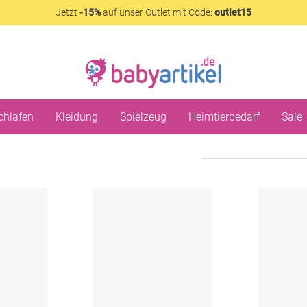
Jetzt
-15%
auf unser Outlet mit Code:
outlet15
chlafen
Kleidung
Spielzeug
Heimtierbedarf
Sale