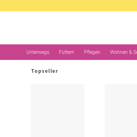
Unterwegs
Füttern
Pflegen
Wohnen & S
Topseller