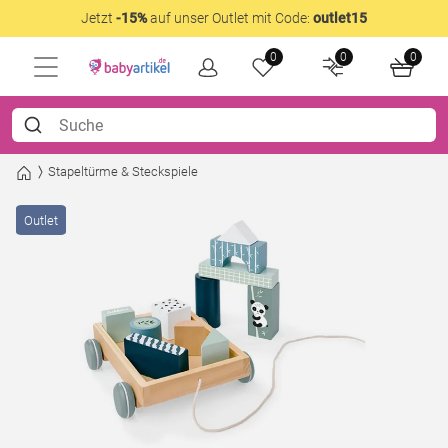
Jetzt
-15%
auf unser Outlet mit Code:
outlet15
0
0
0
Stapeltürme & Steckspiele
Outlet