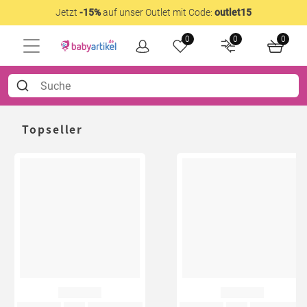
Jetzt
-15%
auf unser Outlet mit Code:
outlet15
0
0
0
Topseller