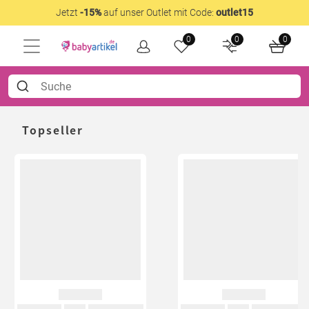
Jetzt
-15%
auf unser Outlet mit Code:
outlet15
0
0
0
Topseller