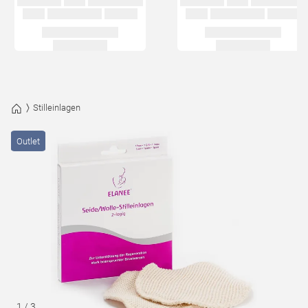
Stilleinlagen
Outlet
1
/
3