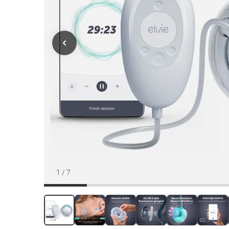
1
/
7