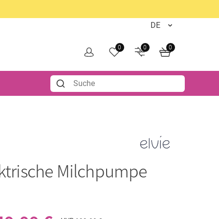
0
0
0
ktrische Milchpumpe