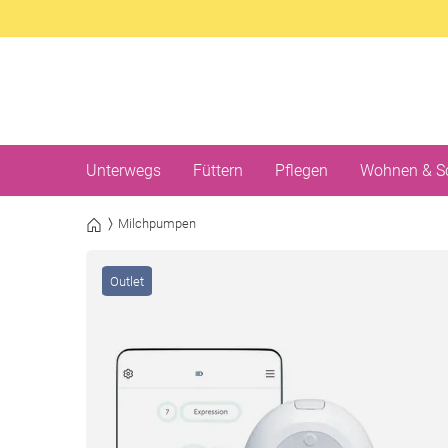
Unterwegs
Füttern
Pflegen
Wohnen & S
Milchpumpen
Outlet