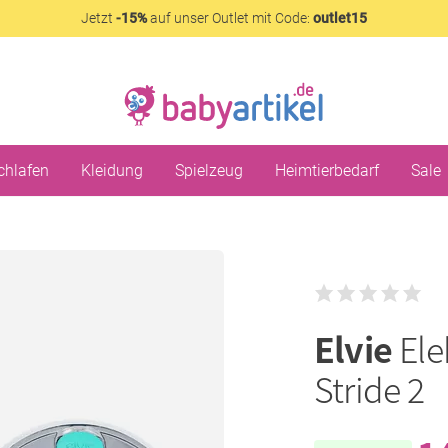
Jetzt
-15%
auf unser Outlet mit Code:
outlet15
chlafen
Kleidung
Spielzeug
Heimtierbedarf
Sale
Elvie
Ele
Stride 2