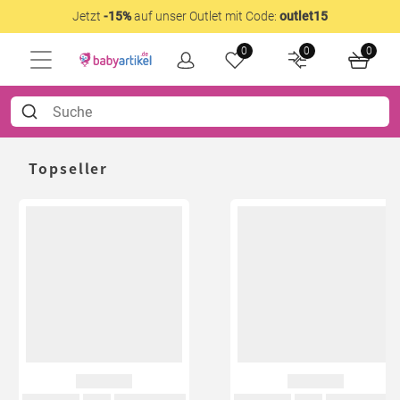
Jetzt
-15%
auf unser Outlet mit Code:
outlet15
0
0
0
Topseller